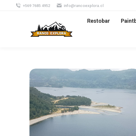
+569 7685 4952
info@rancoexplora.cl
Restobar
Paintb