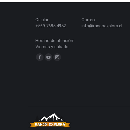
Celular:
Correo:
+569 7685 4952
info@rancoexplora.cl
Horario de atención:
Viernes y sábado
Find us on:
Facebook
YouTube
Instagram
page
page
page
opens
opens
opens
in
in
in
new
new
new
window
window
window