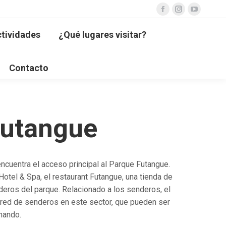
Facebook
Instagram
YouTube
page
page
page
tividades
¿Qué lugares visitar?
opens
opens
opens
in
in
in
new
new
new
Contacto
window
window
window
Futangue
encuentra el acceso principal al Parque Futangue.
Hotel & Spa, el restaurant Futangue, una tienda de
eros del parque. Relacionado a los senderos, el
 red de senderos en este sector, que pueden ser
inando.