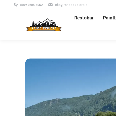
+569 7685 4952
info@rancoexplora.cl
Restobar
Paintb