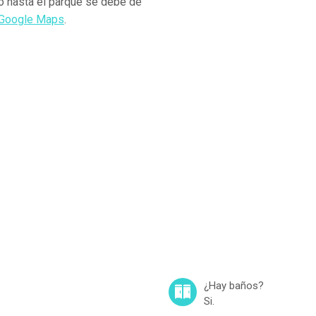
no hasta el parque se debe de
n Google Maps
.
¿Hay baños?
Si.